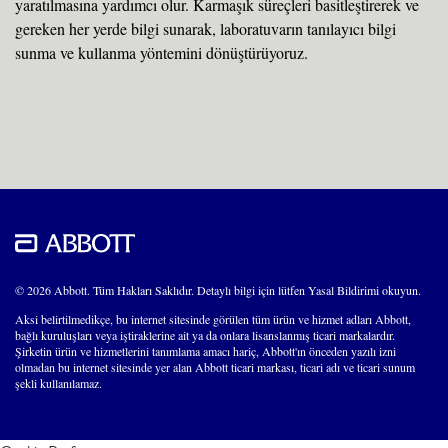
yaratılmasına yardımcı olur. Karmaşık süreçleri basitleştirerek ve
gereken her yerde bilgi sunarak, laboratuvarın tanılayıcı bilgi
sunma ve kullanma yöntemini dönüştürüyoruz.
© 2026 Abbott. Tüm Hakları Saklıdır. Detaylı bilgi için lütfen Yasal Bildirimi okuyun.
Aksi belirtilmedikçe, bu internet sitesinde görülen tüm ürün ve hizmet adları Abbott,
bağlı kuruluşları veya iştiraklerine ait ya da onlara lisanslanmış ticari markalardır.
Şirketin ürün ve hizmetlerini tanımlama amacı hariç, Abbott'ın önceden yazılı izni
olmadan bu internet sitesinde yer alan Abbott ticari markası, ticari adı ve ticari sunum
şekli kullanılamaz.