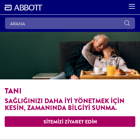
TANI
SAĞLIĞINIZI DAHA İYİ YÖNETMEK İÇİN
KESİN, ZAMANINDA BİLGİYİ SUNMA.
SİTEMİZİ ZİYARET EDİN