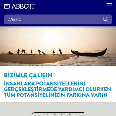
BİZİMLE ÇALIŞIN
İNSANLARA POTANSİYELLERİNİ
GERÇEKLEŞTİRMEDE YARDIMCI OLURKEN
TÜM POTANSİYELİNİZİN FARKINA VARIN