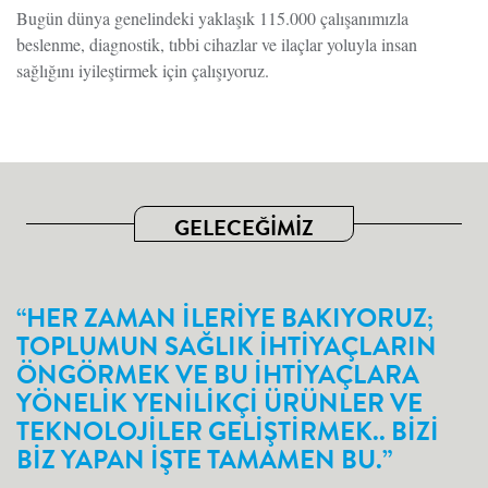
Bugün dünya genelindeki yaklaşık 115.000 çalışanımızla
beslenme, diagnostik, tıbbi cihazlar ve ilaçlar yoluyla insan
sağlığını iyileştirmek için çalışıyoruz.
GELECEĞİMİZ
“HER ZAMAN ILERIYE BAKIYORUZ;
TOPLUMUN SAĞLIK IHTIYAÇLARIN
ÖNGÖRMEK VE BU IHTIYAÇLARA
YÖNELIK YENILIKÇI ÜRÜNLER VE
TEKNOLOJILER GELIŞTIRMEK.. BIZI
BIZ YAPAN IŞTE TAMAMEN BU.”