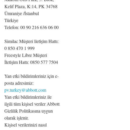
Kelif Plaza, K:14, PK 34768
Ümraniye /İstanbul
Türkiye
Telefon: 00 90 216 636 06 00
Similac Müşteri i̇leti̇şi̇m Hattı:
0 850 470 1 999
Freestyle Libre Müşteri
İleti̇şi̇m Hattı: 0850 577 7504
Yan etki bildirimleriniz için e-
posta adresimiz:
pv.turkey@abbott.com
Yan etki bildirimleriniz ile
ilgili tüm kişisel veriler Abbott
Gizlilik Politikasına uygun
olarak işlenir.
Kişisel verilerinizi nasıl