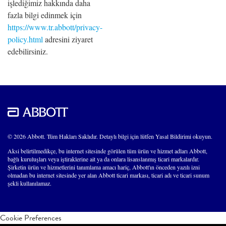
işlediğimiz hakkında daha
fazla bilgi edinmek için
https://www.tr.abbott/privacy-
policy.html
adresini ziyaret
edebilirsiniz.
© 2026 Abbott. Tüm Hakları Saklıdır. Detaylı bilgi için lütfen Yasal Bildirimi okuyun.
Aksi belirtilmedikçe, bu internet sitesinde görülen tüm ürün ve hizmet adları Abbott,
bağlı kuruluşları veya iştiraklerine ait ya da onlara lisanslanmış ticari markalardır.
Şirketin ürün ve hizmetlerini tanımlama amacı hariç, Abbott'ın önceden yazılı izni
olmadan bu internet sitesinde yer alan Abbott ticari markası, ticari adı ve ticari sunum
şekli kullanılamaz.
Cookie Preferences