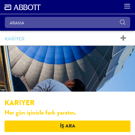
KARIYER
KARIYER
Her gün işinizle fark yaratın.
İŞ ARA