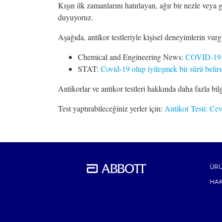
Kışın ilk zamanlarını hatırlayan, ağır bir nezle vey
duyuyoruz.
Aşağıda, antikor testleriyle kişisel deneyimlerin vu
Chemical and Engineering News:
COVID-19 an
STAT:
Covid-19 olup iyileşmek bir sürü belirsiz
Antikorlar ve antikor testleri hakkında daha fazla bilg
Test yaptırabileceğiniz yerler için:
Antikor Testi: Ce
ÜR
HAK