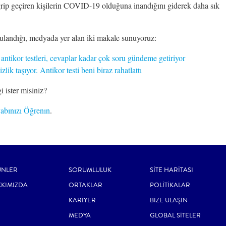
a grip geçiren kişilerin COVID-19 olduğuna inandığını giderek daha sık
rgulandığı, medyada yer alan iki makale sunuyoruz:
tikor testleri, cevaplar kadar çok soru gündeme getiriyor
lik taşıyor. Antikor testi beni biraz rahatlattı
i ister misiniz?
vabınızı Öğrenın
.
ÜNLER
SORUMLULUK
SİTE HARİTASI
KIMIZDA
ORTAKLAR
POLİTİKALAR
KARİYER
BİZE ULAŞIN
MEDYA
GLOBAL SİTELER