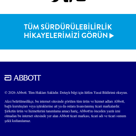
TÜM SÜRDÜRÜLEBİLİRLİK
HİKAYELERİMİZİ GÖRÜN
© 2026 Abbott. Tüm Hakları Saklıdır. Detaylı bilgi için lütfen Yasal Bildirimi okuyun.
Aksi belirtilmedikçe, bu internet sitesinde görülen tüm ürün ve hizmet adları Abbott,
bağlı kuruluşları veya iştiraklerine ait ya da onlara lisanslanmış ticari markalardır.
Şirketin ürün ve hizmetlerini tanımlama amacı hariç, Abbott'ın önceden yazılı izni
olmadan bu internet sitesinde yer alan Abbott ticari markası, ticari adı ve ticari sunum
şekli kullanılamaz.