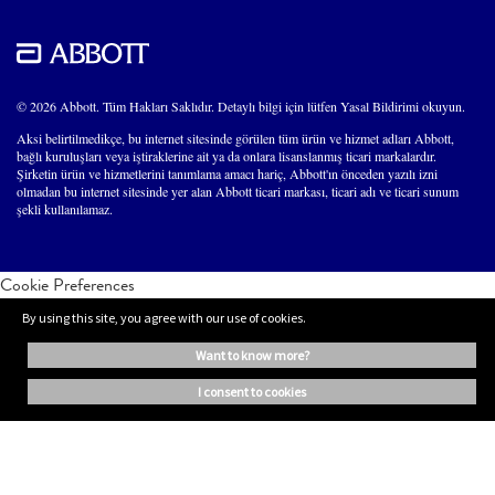
© 2026 Abbott. Tüm Hakları Saklıdır. Detaylı bilgi için lütfen Yasal Bildirimi okuyun.
Aksi belirtilmedikçe, bu internet sitesinde görülen tüm ürün ve hizmet adları Abbott,
bağlı kuruluşları veya iştiraklerine ait ya da onlara lisanslanmış ticari markalardır.
Şirketin ürün ve hizmetlerini tanımlama amacı hariç, Abbott'ın önceden yazılı izni
olmadan bu internet sitesinde yer alan Abbott ticari markası, ticari adı ve ticari sunum
şekli kullanılamaz.
Cookie Preferences
By using this site, you agree with our use of cookies.
want to know more?
i consent to cookies