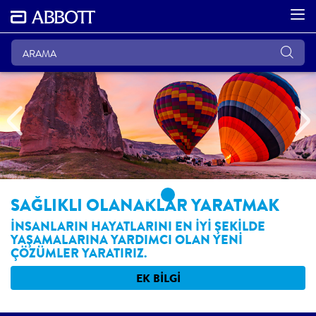
Previous
SAĞLIKLI OLANAKLAR YARATMAK
İNSANLARIN HAYATLARINI EN İYİ ŞEKİLDE
YAŞAMALARINA YARDIMCI OLAN YENİ
ÇÖZÜMLER YARATIRIZ.
EK BİLGİ